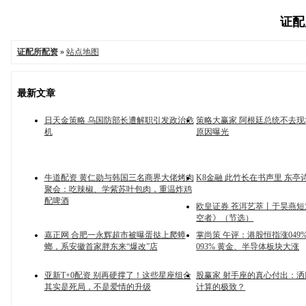
证配所
证配所配资
»
站点地图
最新文章
日天金策略 乌国防部长遭解职引发政治危
策略大赢家 阿根廷总统不去
机
原因曝光
牛道配资 黄仁勋与韩国三名商界大佬烤肉
K8金融 此竹长在书声里 东亭
聚会：吃辣椒、学紫苏叶包肉，重温炸鸡
配啤酒
欧皇证券 苍洱艺萃丨于昊燕
空者》（节选）
嘉正网 合肥一永辉超市被曝蛋挞上爬蟑
掌尚策 午评：港股恒指涨049
螂，系安徽首家胖东来“爆改”店
093% 黄金、半导体板块大涨
亚新T+0配资 别再硬撑了！这些星座组合
股赢家 射手座的真心付出：
其实是死局，不是爱情的升级
计算的极致？