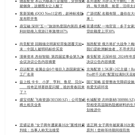
驰盈配资 本以为杨幂只是腿细，穿拼接长
富邦速配 39岁马天宇翻红：
裙侧身，这腰围太让人酸了
鸡，每天挑粪、捡蛋，活得太
客新策略 iQOO Neo11定档，超神标准版
广源优配 名额有限，邀你在
发布即开售
来！
鼎宝融 深圳“五一”旅游热度国内第四 多项
富通优配 一地官宣：多子女
利好助推入境游订单激增187%
贷款额度上浮30%
尚竞配资 回顾缅北明家犯罪集团覆灭始
旭胜配资 俄方将扩大战争？
末：中国人被明码标价买卖
我们是欧洲解放者，不寻求开
漢崋资本 杰创智能: 第四届监事会第九次
泰安配资 元琛科技: 2024年
会议决议公告内容摘要
决议公告内容摘要
启运配资 省属企业6个项目入选国家级5G
京海配资 1.5K屏+2亿主摄！Redmi
工厂名录
Pro把千元机“配置拉满到天花
益上线 卡卡、小罗、亨利、鲁尼、贝尔
国汇策略 监督整改无障碍设
……传奇足球赛群星闪耀，谁的青春回来
有爱无碍环境
了？
盛宝优配 飞南资源(301500.SZ)：公司暂无
长城配资 志特新材(300986.S
稀土相关业务
型相变高温隔热阻燃材料的生
划推进中
宏盛证券 “女子两年遭家暴16次”案维持原
道正网 女子两年被家暴16次
判续：当事人称无法接受
原判！曾称等待期间很煎熬