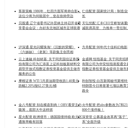
客新策略 1986年，红四方面军将帅合影，
仁信配资 国家统计局：制造
这位少将为何能居中，坐在徐帅旁边
长
贝股通 辽宁省委书记许昆林主持召开省委
天弘忧配 汇丰CEO艾桥智谈
常委会会议：办好东北地区城市足球联赛
减联席高管、力推单一责任制、
泸深通 星光闪耀珠海!《沉默的荣耀》
方舟配资 90年代十佳科幻电影
《六姊妹》《老舅》等剧集主创亮相
云上速融 科创材基: 关于同意国信证券股
金盛网 恒指基金: 关于同意招
份有限公司为汇添富上证科创板新材料交
有限公司为华安恒指港股通交
易型开放式指数证券投资基金提供主做市
指数证券投资基金提供主做市
服务的公告
摩根证券 WTI 5月原油期货收跌1.40美元
利创智投 白宫新闻秘书莱维
跌幅2.20%报62.27美元/桶
特朗普今日将签署七项以教育
政令
金八号配资 别在横盘割肉！OBV看穿主力
火牛配资 把obv参数改为7和2
吸筹，底部大牛这样抓
800个涨停板！
星火配资 欧洲债市：德国国债持稳 欧元区
深资管 公募基金改革再“落子”
通胀率略有回落
系”全面升级