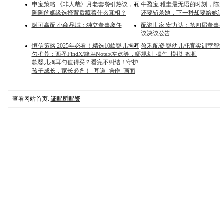
申宝策略 《非人哉》月老套餐引热议，瓦
牛盈宝 稚圭最无语的时刻，
陶陶的姻缘选择背后藏着什么真相？
还要斩杀她，下一秒却要给她
融可赢配 小商品城：独立董事离任
配资世家 宏力达：第四届董
议决议公告
恒信策略 2025年必看！精选10款婴儿掏耳
盈禾配资 婴幼儿托育实训室
勺推荐：西圣FindX/蜂鸟Note5/左点等，哪
规划_操作_模拟_数据
款婴儿掏耳勺值得买？看完不纠结！守护
孩子成长，家长必备！_耳道_操作_画面
查看网站首页:
证配所配资